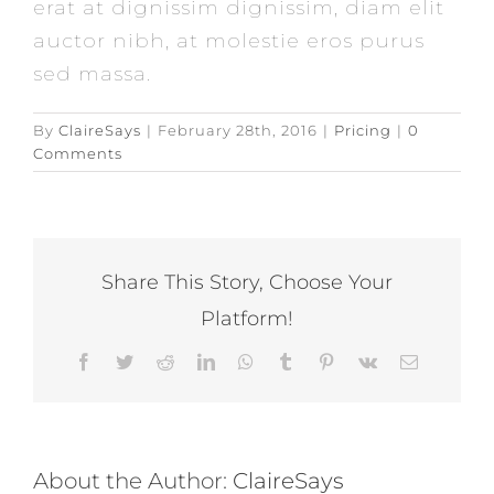
erat at dignissim dignissim, diam elit
auctor nibh, at molestie eros purus
sed massa.
By
ClaireSays
|
February 28th, 2016
|
Pricing
|
0
Comments
Share This Story, Choose Your
Platform!
Facebook
Twitter
Reddit
LinkedIn
WhatsApp
Tumblr
Pinterest
Vk
Email
About the Author:
ClaireSays