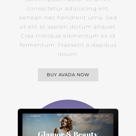
consectetur adipiscing elit.
Aenean nec hendrerit urna. Sed
ut elit at sapien dictum aliquet.
Cras tristique elementum ex id
fermentum. Praesent a dapibus
ipsum.
BUY AVADA NOW