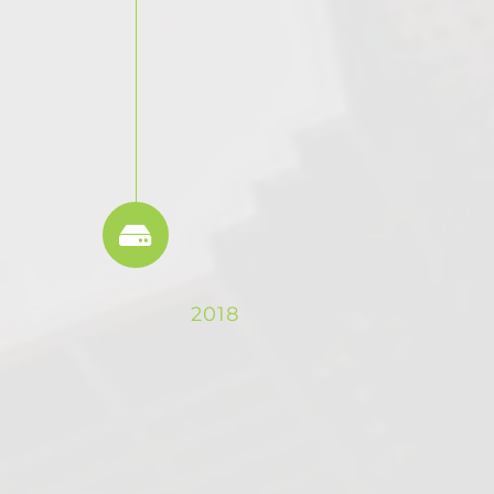
elementum ex id
fermentum.
Praesent a
dapibus ipsum.
Global #1
Software
Provider
2018
Lorem ipsum
dolor sit amet,
consectetur
adipiscing elit.
Aenean nec