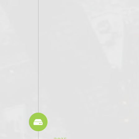
adipiscing elit.
Aenean nec
hendrerit urna.
Sed ut elit at
sapien dictum
aliquet. Cras
tristique
elementum ex id
fermentum.
Praesent a
dapibus ipsum.
Raised $21.5m
Investment