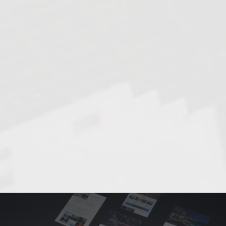
hendrerit urna.
Sed ut elit at
sapien dictum
aliquet. Cras
tristique
elementum ex id
fermentum.
Praesent a
dapibus ipsum.