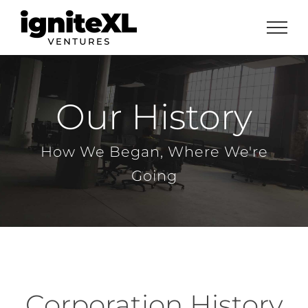
Skip
to
content
Our History
How We Began, Where We're
Going
Corporation History