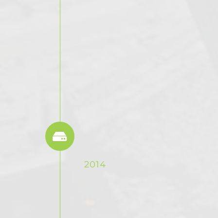
sapien dictum
aliquet. Cras
tristique
elementum ex id
fermentum.
Praesent a
dapibus ipsum.
Product Suite
Launched
2014
Lorem ipsum
dolor sit amet,
consectetur