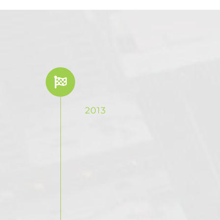
Company
Inception
2013
Lorem ipsum
dolor sit amet,
consectetur
adipiscing elit.
Aenean nec
hendrerit urna.
Sed ut elit at