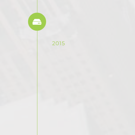
Expanded to
over 40
Countries
2015
Lorem ipsum
dolor sit amet,
consectetur
adipiscing elit.
Aenean nec
hendrerit urna.
Sed ut elit at
sapien dictum
aliquet. Cras
tristique