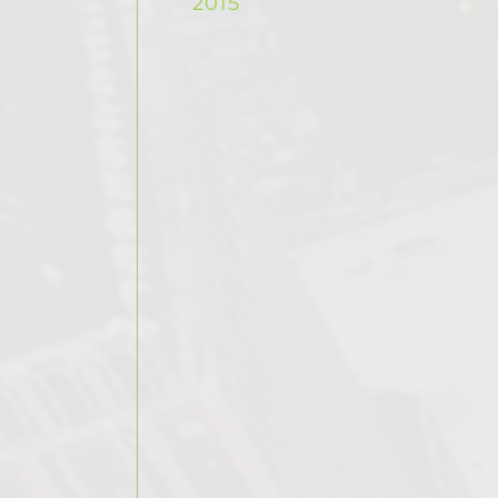
2015
Lorem ipsum
dolor sit amet,
consectetur
adipiscing elit.
Aenean nec
hendrerit urna.
Sed ut elit at
sapien dictum
aliquet. Cras
tristique
elementum ex id
fermentum.
Praesent a
dapibus ipsum.